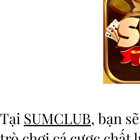
Tại
SUMCLUB
, bạn s
trò chơi cá cược chất