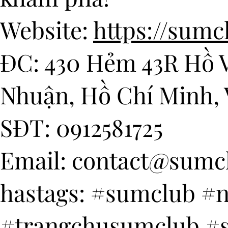
Website:
https://sumc
ĐC: 430 Hẻm 43R Hồ 
Nhuận, Hồ Chí Minh, 
SĐT: 0912581725
Email: contact@sumc
hastags: #sumclub #
#trangchusumclub #