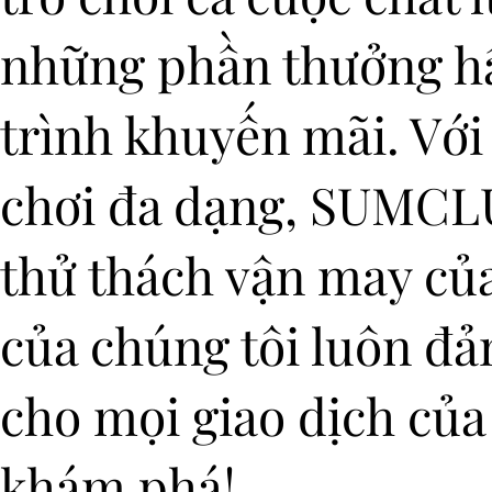
những phần thưởng hấ
trình khuyến mãi. Với 
chơi đa dạng, SUMCLU
thử thách vận may củ
của chúng tôi luôn đả
cho mọi giao dịch của
khám phá!